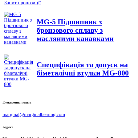
Запит пропозиції
MG-5 Підшипник з
бронзового сплаву з
масляними канавками
Специфікація та допуск на
біметалічні втулки MG-800
Електронна пошта
marginal@marginalbearing.com
Адреса