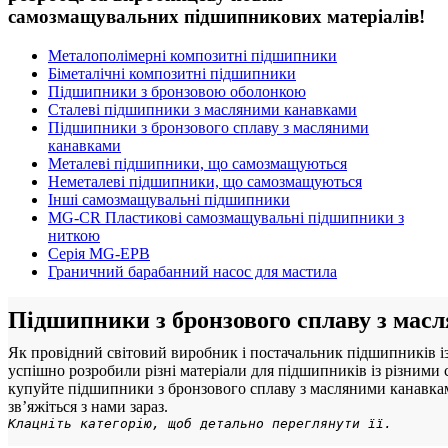
самозмащувальних підшипникових матеріалів!
Металополімерні композитні підшипники
Біметалічні композитні підшипники
Підшипники з бронзовою оболонкою
Сталеві підшипники з масляними канавками
Підшипники з бронзового сплаву з масляними
канавками
Металеві підшипники, що самозмащуються
Неметалеві підшипники, що самозмащуються
Інші самозмащувальні підшипники
MG-CR Пластикові самозмащувальні підшипники з
ниткою
Серія MG-EPB
Граничний барабанний насос для мастила
Підшипники з бронзового сплаву з мас
Як провідний світовий виробник і постачальник підшипників із
успішно розробили різні матеріали для підшипників із різними
купуйте підшипники з бронзового сплаву з масляними канавкам
зв’яжіться з нами зараз.
Клацніть категорію, щоб детально переглянути її.