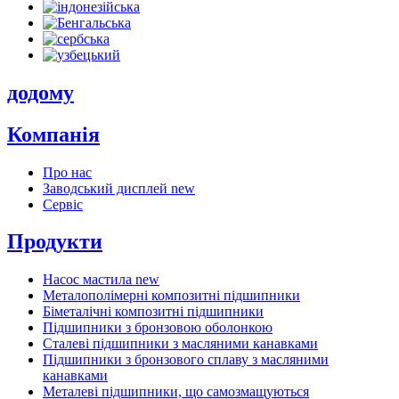
додому
Компанія
Про нас
Заводський дисплей
new
Сервіс
Продукти
Насос мастила
new
Металополімерні композитні підшипники
Біметалічні композитні підшипники
Підшипники з бронзовою оболонкою
Сталеві підшипники з масляними канавками
Підшипники з бронзового сплаву з масляними
канавками
Металеві підшипники, що самозмащуються