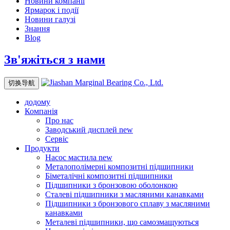
Новини компанії
Ярмарок і події
Новини галузі
Знання
Blog
Зв'яжіться з нами
切换导航
додому
Компанія
Про нас
Заводський дисплей
new
Сервіс
Продукти
Насос мастила
new
Металополімерні композитні підшипники
Біметалічні композитні підшипники
Підшипники з бронзовою оболонкою
Сталеві підшипники з масляними канавками
Підшипники з бронзового сплаву з масляними
канавками
Металеві підшипники, що самозмащуються