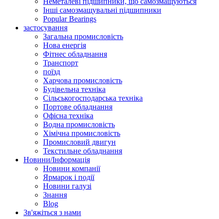
Неметалеві підшипники, що самозмащуються
Інші самозмащувальні підшипники
Popular Bearings
застосування
Загальна промисловість
Нова енергія
Фітнес обладнання
Транспорт
поїзд
Харчова промисловість
Будівельна техніка
Сільськогосподарська техніка
Портове обладнання
Офісна техніка
Водна промисловість
Хімічна промисловість
Промисловий двигун
Текстильне обладнання
Новини/Інформація
Новини компанії
Ярмарок і події
Новини галузі
Знання
Blog
Зв'яжіться з нами