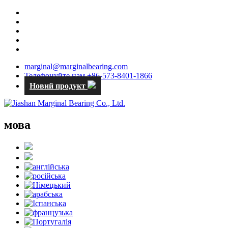
marginal@marginalbearing.com
Телефонуйте нам +86-573-8401-1866
Новий продукт
мова