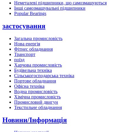
Неметалеві підшипники, що самозмащуються
Інші самозмащувальні підшипники
Popular Bearings
застосування
Загальна промисловість
Нова енергія
Фітнес обладнання
Транспорт
поїзд
Харчова промисловість
Будівельна техніка
Сільськогосподарська техніка
Портове обладнання
Офісна техніка
Водна промисловість
Хімічна промисловість
Промисловий двигун
Текстильне обладнання
Новини/Інформація