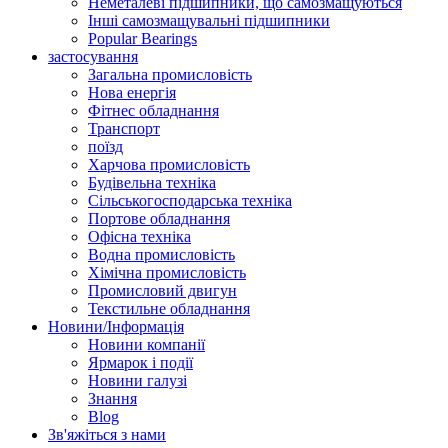
Неметалеві підшипники, що самозмащуються
Інші самозмащувальні підшипники
Popular Bearings
застосування
Загальна промисловість
Нова енергія
Фітнес обладнання
Транспорт
поїзд
Харчова промисловість
Будівельна техніка
Сільськогосподарська техніка
Портове обладнання
Офісна техніка
Водна промисловість
Хімічна промисловість
Промисловий двигун
Текстильне обладнання
Новини/Інформація
Новини компанії
Ярмарок і події
Новини галузі
Знання
Blog
Зв'яжіться з нами