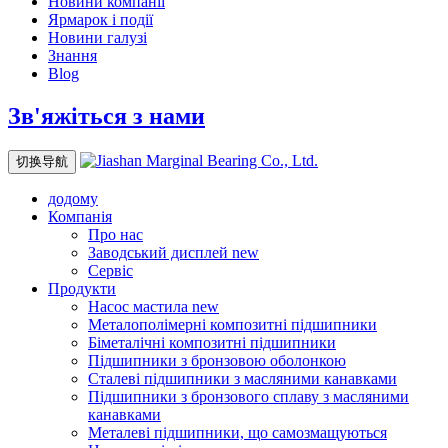
Новини компанії
Ярмарок і події
Новини галузі
Знання
Blog
Зв'яжіться з нами
切换导航
додому
Компанія
Про нас
Заводський дисплей
new
Сервіс
Продукти
Насос мастила
new
Металополімерні композитні підшипники
Біметалічні композитні підшипники
Підшипники з бронзовою оболонкою
Сталеві підшипники з масляними канавками
Підшипники з бронзового сплаву з масляними
канавками
Металеві підшипники, що самозмащуються