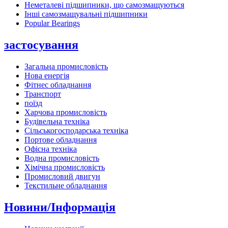
Неметалеві підшипники, що самозмащуються
Інші самозмащувальні підшипники
Popular Bearings
застосування
Загальна промисловість
Нова енергія
Фітнес обладнання
Транспорт
поїзд
Харчова промисловість
Будівельна техніка
Сільськогосподарська техніка
Портове обладнання
Офісна техніка
Водна промисловість
Хімічна промисловість
Промисловий двигун
Текстильне обладнання
Новини/Інформація