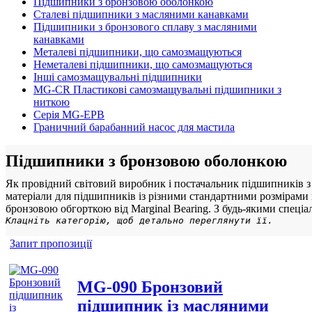
Підшипники з бронзовою оболонкою
Сталеві підшипники з масляними канавками
Підшипники з бронзового сплаву з масляними
канавками
Металеві підшипники, що самозмащуються
Неметалеві підшипники, що самозмащуються
Інші самозмащувальні підшипники
MG-CR Пластикові самозмащувальні підшипники з
ниткою
Серія MG-EPB
Граничний барабанний насос для мастила
Підшипники з бронзовою оболонкою
Як провідний світовий виробник і постачальник підшипників з
матеріали для підшипників із різними стандартними розмірами
бронзовою обгорткою від Marginal Bearing. З будь-якими спеціа
Клацніть категорію, щоб детально переглянути її.
Запит пропозиції
MG-090 Бронзовий
підшипник із масляними