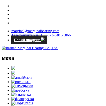
marginal@marginalbearing.com
Телефонуйте нам +86-573-8401-1866
Новий продукт
мова