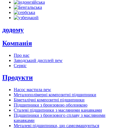
додому
Компанія
Про нас
Заводський дисплей
new
Сервіс
Продукти
Насос мастила
new
Металополімерні композитні підшипники
Біметалічні композитні підшипники
Підшипники з бронзовою оболонкою
Сталеві підшипники з масляними канавками
Підшипники з бронзового сплаву з масляними
канавками
Металеві підшипники, що самозмащуються