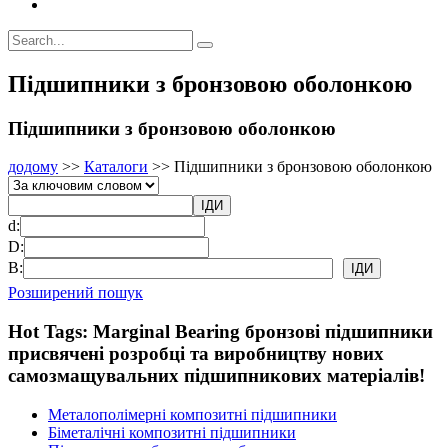
Підшипники з бронзовою оболонкою
Підшипники з бронзовою оболонкою
додому
>>
Каталоги
>>
Підшипники з бронзовою оболонкою
d:
D:
B:
Розширений пошук
Hot Tags: Marginal Bearing бронзові підшипники
присвячені розробці та виробництву нових
самозмащувальних підшипникових матеріалів!
Металополімерні композитні підшипники
Біметалічні композитні підшипники