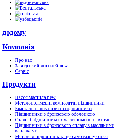
додому
Компанія
Про нас
Заводський дисплей
new
Сервіс
Продукти
Насос мастила
new
Металополімерні композитні підшипники
Біметалічні композитні підшипники
Підшипники з бронзовою оболонкою
Сталеві підшипники з масляними канавками
Підшипники з бронзового сплаву з масляними
канавками
Металеві підшипники, що самозмащуються