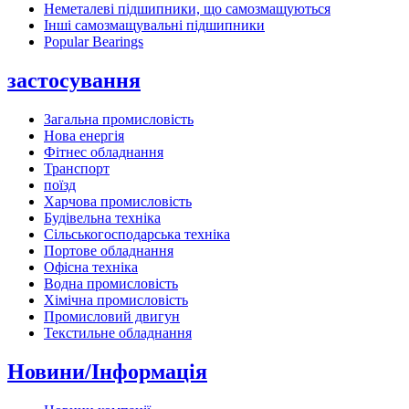
Неметалеві підшипники, що самозмащуються
Інші самозмащувальні підшипники
Popular Bearings
застосування
Загальна промисловість
Нова енергія
Фітнес обладнання
Транспорт
поїзд
Харчова промисловість
Будівельна техніка
Сільськогосподарська техніка
Портове обладнання
Офісна техніка
Водна промисловість
Хімічна промисловість
Промисловий двигун
Текстильне обладнання
Новини/Інформація