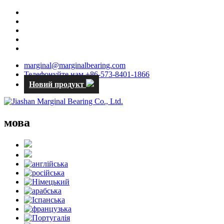
marginal@marginalbearing.com
Телефонуйте нам +86-573-8401-1866
Новий продукт
мова