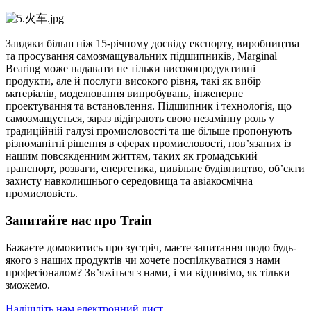
Завдяки більш ніж 15-річному досвіду експорту, виробництва
та просування самозмащувальних підшипників, Marginal
Bearing може надавати не тільки високопродуктивні
продукти, але й послуги високого рівня, такі як вибір
матеріалів, моделювання випробувань, інженерне
проектування та встановлення. Підшипник і технологія, що
самозмащується, зараз відіграють свою незамінну роль у
традиційній галузі промисловості та ще більше пропонують
різноманітні рішення в сферах промисловості, пов’язаних із
нашим повсякденним життям, таких як громадський
транспорт, розваги, енергетика, цивільне будівництво, об’єкти
захисту навколишнього середовища та авіакосмічна
промисловість.
Запитайте нас про Train
Бажаєте домовитись про зустріч, маєте запитання щодо будь-
якого з наших продуктів чи хочете поспілкуватися з нами
професіоналом? Зв’яжіться з нами, і ми відповімо, як тільки
зможемо.
Надішліть нам електронний лист