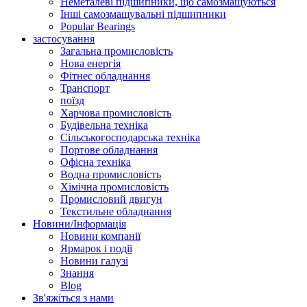
Неметалеві підшипники, що самозмащуються
Інші самозмащувальні підшипники
Popular Bearings
застосування
Загальна промисловість
Нова енергія
Фітнес обладнання
Транспорт
поїзд
Харчова промисловість
Будівельна техніка
Сільськогосподарська техніка
Портове обладнання
Офісна техніка
Водна промисловість
Хімічна промисловість
Промисловий двигун
Текстильне обладнання
Новини/Інформація
Новини компанії
Ярмарок і події
Новини галузі
Знання
Blog
Зв'яжіться з нами