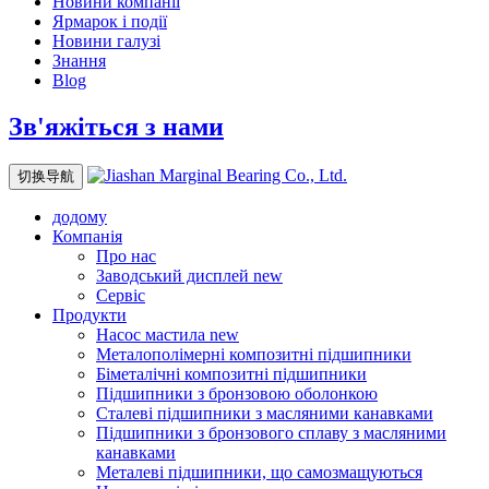
Новини компанії
Ярмарок і події
Новини галузі
Знання
Blog
Зв'яжіться з нами
切换导航
додому
Компанія
Про нас
Заводський дисплей
new
Сервіс
Продукти
Насос мастила
new
Металополімерні композитні підшипники
Біметалічні композитні підшипники
Підшипники з бронзовою оболонкою
Сталеві підшипники з масляними канавками
Підшипники з бронзового сплаву з масляними
канавками
Металеві підшипники, що самозмащуються