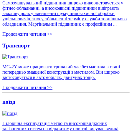
Самозмащувальний підшипник широко використовується у
фітнес-обладнанні, а високоякісні підшипники відіграють
важливу роль у зменшенні шуму пилозахисної обробки
ущільнювачів, зносу, збільшенні терміну служби зовнішнього
обладнання. Маргінальний підшипник є професійним ...
Продовжити читання >>
Транспорт
MG-2Y може працювати тривалий час без мастила в стані
попередньо змащеної конструкції з мастилом. Він широко
застосовується в автомобілях, двигунах тощо.
Продовжити читання >>
поїзд
Цілорічна експлуатація метро та високошвидкісних
залізничних систем на відкритому повітрі висуває великі