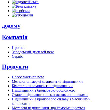
додому
Компанія
Про нас
Заводський дисплей
new
Сервіс
Продукти
Насос мастила
new
Металополімерні композитні підшипники
Біметалічні композитні підшипники
Підшипники з бронзовою оболонкою
Сталеві підшипники з масляними канавками
Підшипники з бронзового сплаву з масляними
канавками
Металеві підшипники, що самозмащуються